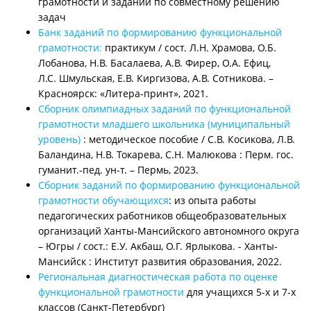
грамотности и заданий по совместному решению
задач
Банк заданий по формированию функциональной
грамотности:
практикум / сост. Л.Н. Храмова, О.Б.
Лобанова, Н.В. Басалаева, А.В. Фирер, О.А. Ефиц,
Л.С. Шмульская, Е.В. Киргизова, А.В. Сотникова. –
Красноярск: «Литера-принт», 2021.
Сборник олимпиадных заданий по функциональной
грамотности младшего школьника (муниципальный
уровень)
: методическое пособие / С.В. Косикова, Л.В.
Баландина, Н.В. Токарева, С.Н. Малюкова : Перм. гос.
гуманит.-пед. ун-т. – Пермь, 2023.
Сборник заданий по формированию функциональной
грамотности обучающихся
:
из опыта работы
педагогических работников общеобразовательных
организаций Ханты-Мансийского автономного округа
– Югры / сост.: Е.У. Акбаш, О.Г. Ярлыкова. - Ханты-
Мансийск : Институт развития образования, 2022.
Региональная диагностическая работа по оценке
функциональной грамотности
для учащихся 5-х и 7-х
классов (Санкт-Петербург)